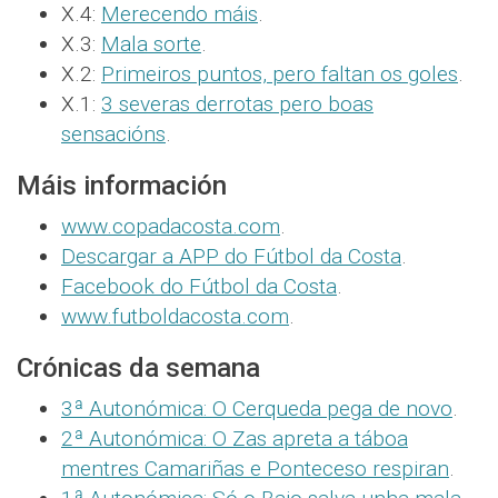
X.4:
Merecendo máis
.
X.3:
Mala sorte
.
X.2:
Primeiros puntos, pero faltan os goles
.
X.1:
3 severas derrotas pero boas
sensacións
.
Máis información
www.copadacosta.com
.
Descargar a APP do Fútbol da Costa
.
Facebook do Fútbol da Costa
.
www.futboldacosta.com
.
Crónicas da semana
3ª Autonómica: O Cerqueda pega de novo
.
2ª Autonómica: O Zas apreta a táboa
mentres Camariñas e Ponteceso respiran
.