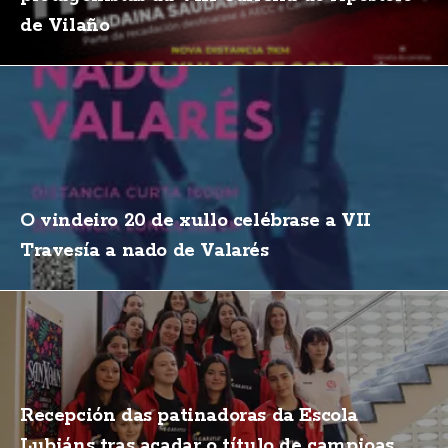
de Vilaño
O vindeiro 20 de xullo celébrase a VII
Travesía a nado de Valarés
Recepción das patinadoras da Escola
Lubiáns tras acadar o título de campioas