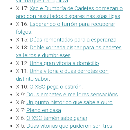
vitoria que tranquiliza
.
X.17:
Xsc e Dumbría de Cadetes comezan o
ano con resultados dispares nas súas ligas
.
X.16:
Esperando o turrón para recuperar
folgos
.
X.15:
Dúas remontadas para a esperanza
.
X.13:
Doble xornada dispar para os cadetes
xalleiros e dumbrieses
.
X.12:
Unha gran vitoria a domicilio
.
X.11:
Unha vitoria e dúas derrotas con
distinto sabor
.
X.10:
O XSC pega o estirón
.
X.9:
Dous empates e mellores sensacións
.
X.8:
Un punto histórico que sabe a ouro
.
X.7:
Pleno en casa
.
X.6:
O XSC tamén sabe gañar
.
X.5:
Dúas vitorias que puideron sen tres
.