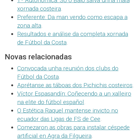
1ª Autonómica: Só o Baio salva unha mala
xornada costeira
.
Preferente: Da man vendo como escapa a
zona alta
.
Resultados e análise da completa xornada
de Fútbol da Costa
.
Novas relacionadas
Convocada unha reunión dos clubs do
Fútbol da Costa
.
Aprétanse as táboas dos Pichichis costeiros
.
Víctor Espasandín: Coñecendo a un xalleiro
na elite do fútbol español
.
O Estética Raquel mantense invicto no
ecuador das Ligas de FS de Cee
.
Comezaron as obras para instalar céspede
artificial en Agra da Filgueira
.