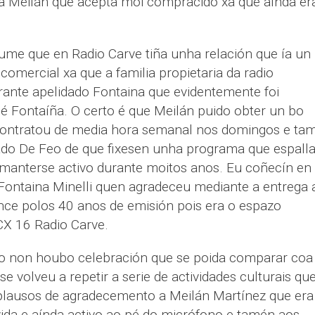
 a Meilán que acepta moi compracido xa que aínda er
me que en Radio Carve tiña unha relación que ía un
omercial xa que a familia propietaria da radio
ante apelidado Fontaina que evidentemente foi
 é Fontaíña. O certo é que Meilán puido obter un bo
contratou de media hora semanal nos domingos e ta
dado De Feo de que fixesen unha programa que espall
manterse activo durante moitos anos. Eu coñecín en
Fontaina Minelli quen agradeceu mediante a entrega 
ce polos 40 anos de emisión pois era o espazo
CX 16 Radio Carve.
o non houbo celebración que se poida comparar coa
e volveu a repetir a serie de actividades culturais qu
lausos de agradecemento a Meilán Martínez que era
ida e aínda activo ao pé do micrófono e tamén aos