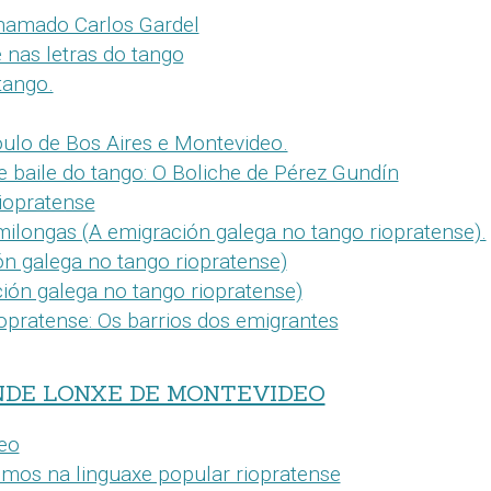
hamado Carlos Gardel
e nas letras do tango
tango.
oulo de Bos Aires e Montevideo.
e baile do tango: O Boliche de Pérez Gundín
iopratense
milongas (A emigración galega no tango riopratense).
n galega no tango riopratense)
ión galega no tango riopratense)
opratense: Os barrios dos emigrantes
NDE LONXE DE MONTEVIDEO
eo
smos na linguaxe popular riopratense