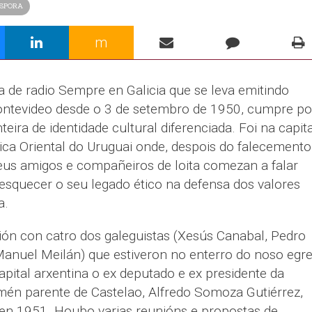
ASPORA
m
de radio Sempre en Galicia que se leva emitindo
ntevideo desde o 3 de setembro de 1950, cumpre po
ira de identidade cultural diferenciada. Foi na capita
ca Oriental do Uruguai onde, despois do falecemento
seus amigos e compañeiros de loita comezan a falar
esquecer o seu legado ético na defensa dos valores
a.
ión con catro dos galeguistas (Xesús Canabal, Pedro
Manuel Meilán) que estiveron no enterro do noso egre
apital arxentina o ex deputado e ex presidente da
én parente de Castelao, Alfredo Somoza Gutiérrez,
 en 1951. Houbo varias reunións e propostas de