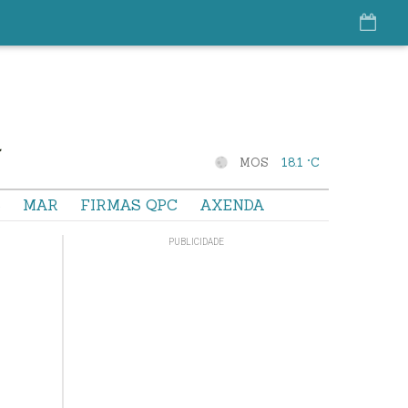
MOS
18.1 °C
S
MAR
FIRMAS QPC
AXENDA