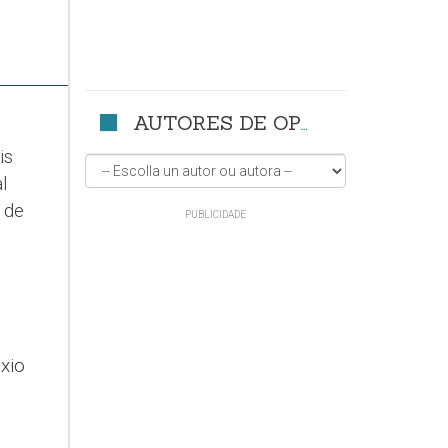
AUTORES DE OPINIÓN
is
l
 de
xio