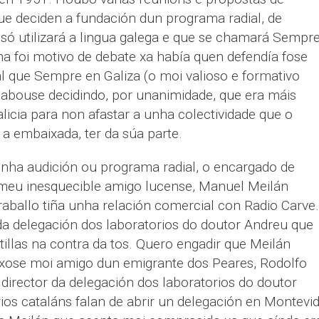
e deciden a fundación dun programa radial, de
 só utilizará a lingua galega e que se chamará Sempr
a foi motivo de debate xa había quen defendía fose
 que Sempre en Galiza (o moi valioso e formativo
cabouse decidindo, por unanimidade, que era máis
icia para non afastar a unha colectividade que o
a embaixada, ter da súa parte.
nha audición ou programa radial, o encargado de
 meu inesquecible amigo lucense, Manuel Meilán
raballo tiña unha relación comercial con Radio Carve.
a delegación dos laboratorios do doutor Andreu que
illas na contra da tos. Quero engadir que Meilán
fíxose moi amigo dun emigrante dos Peares, Rodolfo
director da delegación dos laboratorios do doutor
os cataláns falan de abrir un delegación en Montevid