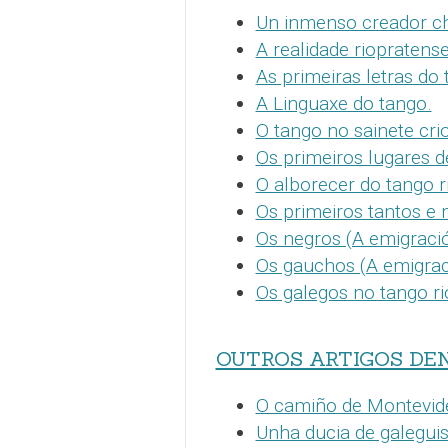
Un inmenso creador c
A realidade riopratens
As primeiras letras do 
A Linguaxe do tango.
O
tango no sainete cri
Os primeiros lugares d
O alborecer do tango r
Os primeiros tantos e 
Os negros (A emigració
Os gauchos (A emigrac
Os galegos no tango ri
OUTROS ARTIGOS DE
O camiño de Montevid
Unha ducia de galegui