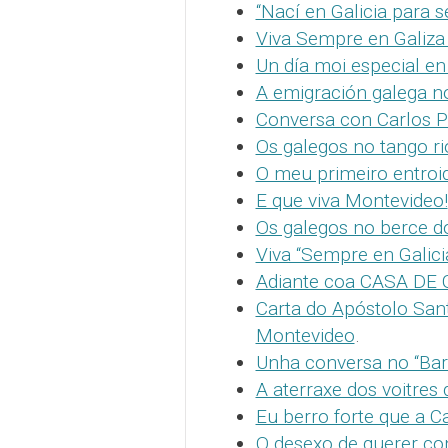
“Nací en Galicia para 
Viva Sempre en Galiza
Un día moi especial en
A emigración galega no
Conversa con Carlos 
Os galegos no tango r
O meu primeiro entro
E que viva Montevideo!
Os galegos no berce d
Viva “Sempre en Galici
Adiante coa CASA DE 
Carta do Apóstolo Sant
Montevideo
.
Unha conversa no “Bar
A aterraxe dos voitres
Eu berro forte que a C
O desexo de querer con