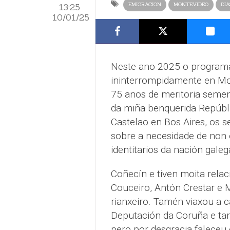
EMIGRACION
MONTEVIDEO
DI
13:25
10/01/25
Neste ano 2025 o programa 
ininterrompidamente en Mo
75 anos de meritoria semente
da miña benquerida Repúbli
Castelao en Bos Aires, os 
sobre a necesidade de non 
identitarios da nación galeg
Coñecín e tiven moita relac
Couceiro, Antón Crestar e 
rianxeiro. Tamén viaxou a c
Deputación da Coruña e tam
pero por desgracia faleceu