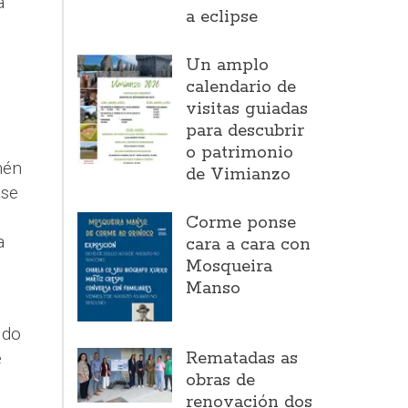
a
a eclipse
Un amplo
calendario de
visitas guiadas
para descubrir
o patrimonio
mén
de Vimianzo
ase
Corme ponse
a
cara a cara con
Mosqueira
Manso
 do
e
Rematadas as
obras de
renovación dos