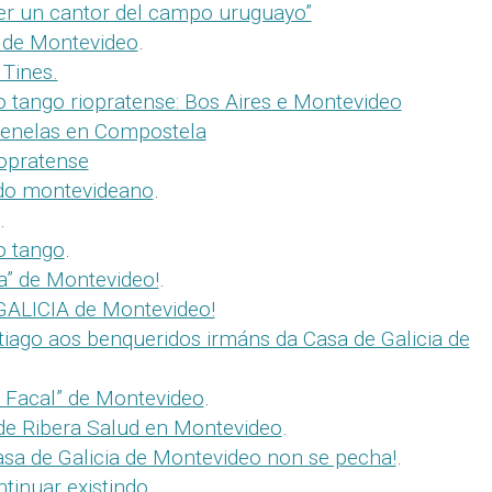
ser un cantor del campo uruguayo”
 de Montevideo
.
 Tines.
 tango riopratense: Bos Aires e Montevideo
Penelas en Compostela
iopratense
ido montevideano
.
.
o tango
.
a” de Montevideo!
.
GALICIA de Montevideo!
iago aos benqueridos irmáns da Casa de Galicia de
 Facal” de Montevideo
.
 de Ribera Salud en Montevideo
.
asa de Galicia de Montevideo non se pecha!
.
tinuar existindo