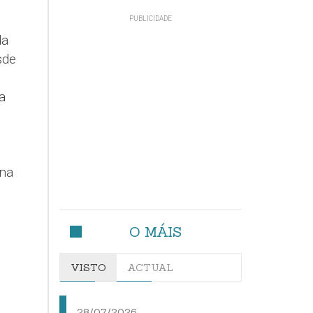
da
sde
a
 na
O MÁIS
VISTO
ACTUAL
28/07/2026