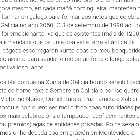
agora mesmo, en cada mañá domingueira, manteñen 
nformar en galego para formar aos netos que celebra
 Galicia no ano 2050. O 3 de setembro de 1990 actu
e foi emocionante xa que os asistentes (máis de 1200
 irmandade que os unía coa vella terra atlántica de
as bágoas escorregaron xunto coas do meu benquerid
eu asento para saúdar e recibe un forte e longo apla
oi valioso labor.
osible porque na Xunta de Galicia houbo sensibilidad
sta de homenaxe a Sempre en Galicia e por iso quero
 Victorino Núñez, Daniel Barata, Paz Lamela e Xabier
orou e non quero ser moi crítico coas autoridades p
emos máis celebracións e tampouco recoñecementos d
s ou premios) agás de entidades privadas. Poida sexa o
emos unha débeda coa emigración en Montevideo e