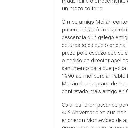
Prada faille o ofrecemento
un mozo solteiro.
O meu amigo Meilán contou
pouco máis aló do aspecto c
descendía dun galego emigr
deturpado xa que o orixinal
prezo polo espazo que se 
o pedido do director apeli
sentimento para que poida 
1990 ao moi cordial Pablo 
Meilán dunha praca de bron
contratado máis antigo en 
Os anos foron pasando per
40º Aniversario xa que non s
encheron Montevideo de ap
único dos fundadores con v