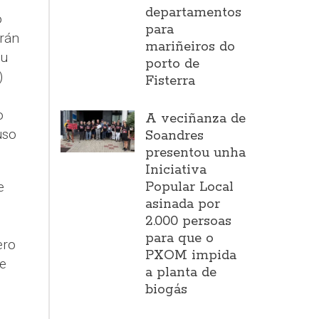
departamentos
o
para
rán
mariñeiros do
ou
porto de
)
Fisterra
o
A veciñanza de
uso
Soandres
presentou unha
Iniciativa
e
Popular Local
asinada por
2.000 persoas
para que o
ero
PXOM impida
e
a planta de
biogás