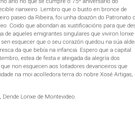
 no ano no que se cumpre o 75º aniversario do
cible rianxeiro. Lembro que o busto en bronce de
xeiro paseo da Ribeira, foi unha doazón do Patronato 
eo. Coido que abondan as xustificacións para que de
a de aqueles emigrantes singulares que viviron lonxe
 sen esquecer que o seu corazón quedou na súa alde
resca da que bebía na infancia. Espero que a capital
tembro, estea de festa e ateigada da alegría dos
 que non esquecen aos loitadores devanceiros que
idade na moi acolledora terra do nobre Xosé Artigas,
, Dende Lonxe de Montevideo.