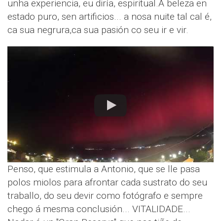
unha experiencia, eu diría, espiritual.A beleza en
estado puro, sen artificios... a nosa nuite tal cal é,
ca sua negrura,ca sua pasión co seu ir e vir.
Penso, que estimula a Antonio, que se lle pasa
polos miolos para afrontar cada sustrato do seu
traballo, do seu devir como fotógrafo e sempre
chego á mesma conclusión... VITALIDADE...