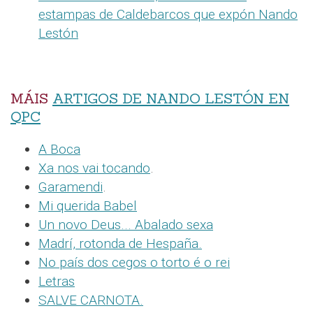
estampas de Caldebarcos que expón Nando
Lestón
MÁIS
ARTIGOS DE NANDO LESTÓN EN
QPC
A Boca
Xa nos vai tocando
.
Garamendi
.
Mi querida Babel
Un novo Deus... Abalado sexa
Madrí, rotonda de Hespaña.
No país dos cegos o torto é o rei
Letras
SALVE CARNOTA.