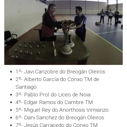
1º- Javi Canzobre do Breogán Oleiros.
2º- Alberto García do Conxo TM de
Santiago.
3º- Pablo Prol do Liceo de Noia.
4º- Edgar Ramos do Cambre TM.
5º- Miguel Rey do Anorthosis Vimianzo.
6º- Dani Sanchez do Breogán Oleiros.
7º- Jesús Carracedo do Conxo TM.