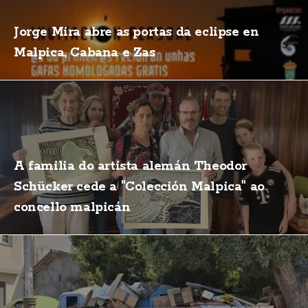
Jorge Mira abre as portas da eclipse en
Malpica, Cabana e Zas
A familia do artista alemán Theodor
Schücker cede a "Colección Malpica" ao
concello malpicán