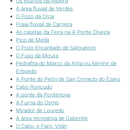
Os Muíños da Ribeira
.
A área fluvial de Verdes
.
O Pozo da Orca
.
Praia fluvial de Carreira
.
As casetas da Feira na A Ponte Olveira
.
Pico de Meda
.
O Pozo Encantado de Salgueiros
.
O Fuso da Moura
Pedrafita do Marco da Anta ou Menhir de
Erboedo
.
A Ponte do Peón de San Crimezo do Ézaro
.
Cabo Roncudo
.
A ponte da Pontenova
.
A Furna do Osmo
.
Mirador de Louredo
.
A área recreativa de Gabenlle
.
O Cabo, e Faro, Vilán
.