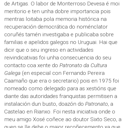
de Artigas. O labor de Monterroso Devesa é moi
meritorio e ten unha dobre importancia pois
mentras loitaba pola memoria histórica na
recuperación democrática do noménclator
coruñés tamén investigaba e publicaba sobre
familias e apelidos galegos no Uruguai. Hai que
dicir que o seu ingreso en actividades
reivindicativas foi unha consecuencia do seu
contacto coa xente do
Patronato da Cultura
Galega
(en especial con Fernando Pereira
Caamaño que era o secretario) pois en 1975 foi
nomeado como delegado para as xestións que
diante das autoridades franquistas permitisen a
instalación dun busto, doazón do
Patronato
, a
Castelao en Rianxo. Foi nesta iniciativa onde o
meu amigo Xosé coñece ao doutor Sixto Seco, a
quen se lle debe o maior recoñecemento xa que