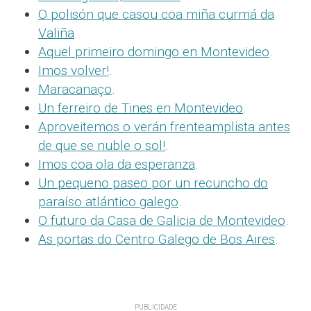
O polisón que casou coa miña curmá da
Valiña
.
Aquel primeiro domingo en Montevideo
.
Imos volver!
.
Maracanaço
.
Un ferreiro de Tines en Montevideo
.
Aproveitemos o verán frenteamplista antes
de que se nuble o sol!
.
Imos coa ola da esperanza
.
Un pequeno paseo por un recuncho do
paraíso atlántico galego
.
O futuro da Casa de Galicia de Montevideo
.
As portas do Centro Galego de Bos Aires
.