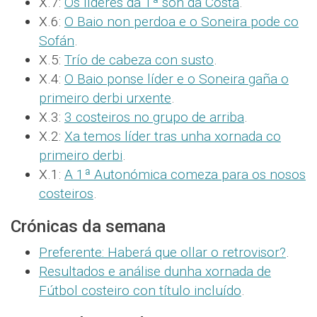
X.7:
Os líderes da 1ª son da Costa
.
X.6:
O Baio non perdoa e o Soneira pode co
Sofán
.
X.5:
Trío de cabeza con susto
.
X.4:
O Baio ponse líder e o Soneira gaña o
primeiro derbi urxente
.
X.3:
3 costeiros no grupo de arriba
.
X.2:
Xa temos líder tras unha xornada co
primeiro derbi
.
X.1:
A 1ª Autonómica comeza para os nosos
costeiros
.
Crónicas da semana
Preferente: Haberá que ollar o retrovisor?
.
Resultados e análise dunha xornada de
Fútbol costeiro con título incluído
.