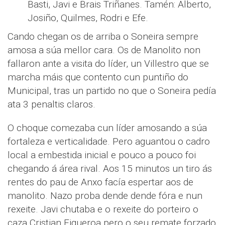
Basti, Javi e Brais Triñanes. Tamén: Alberto,
Josiño, Quilmes, Rodri e Efe.
Cando chegan os de arriba o Soneira sempre
amosa a súa mellor cara. Os de Manolito non
fallaron ante a visita do líder, un Villestro que se
marcha máis que contento cun puntiño do
Municipal, tras un partido no que o Soneira pedía
ata 3 penaltis claros.
O choque comezaba cun líder amosando a súa
fortaleza e verticalidade. Pero aguantou o cadro
local a embestida inicial e pouco a pouco foi
chegando á área rival. Aos 15 minutos un tiro ás
rentes do pau de Anxo facía espertar aos de
manolito. Nazo proba dende dende fóra e nun
rexeite. Javi chutaba e o rexeite do porteiro o
caza Cristian Figueroa pero o seu remate forzado