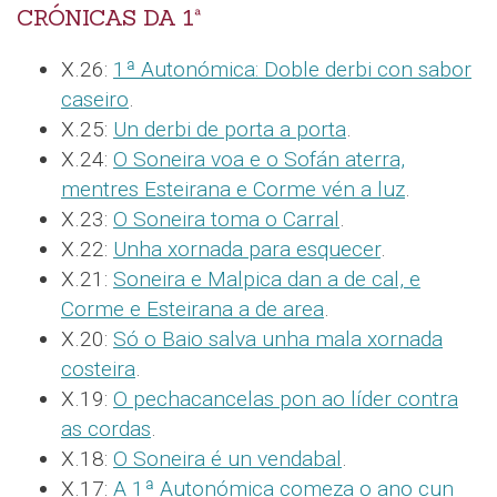
CRÓNICAS DA 1ª
X.26:
1ª Autonómica: Doble derbi con sabor
caseiro
.
X.25:
Un derbi de porta a porta
.
X.24:
O Soneira voa e o Sofán aterra,
mentres Esteirana e Corme vén a luz
.
X.23:
O Soneira toma o Carral
.
X.22:
Unha xornada para esquecer
.
X.21:
Soneira e Malpica dan a de cal, e
Corme e Esteirana a de area
.
X.20:
Só o Baio salva unha mala xornada
costeira
.
X.19:
O pechacancelas pon ao líder contra
as cordas
.
X.18:
O Soneira é un vendabal
.
X.17:
A 1ª Autonómica comeza o ano cun