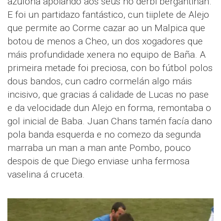
azulona apoiando aos seus no derbi bergantiñán.
E foi un partidazo fantástico, cun tiiplete de Alejo
que permite ao Corme cazar ao un Malpica que
botou de menos a Cheo, un dos xogadores que
máis profundidade xenera no equipo de Baña. A
primeira metade foi preciosa, con bo fútbol polos
dous bandos, cun cadro cormelán algo máis
incisivo, que gracias á calidade de Lucas no pase
e da velocidade dun Alejo en forma, remontaba o
gol inicial de Baba. Juan Chans tamén facía dano
pola banda esquerda e no comezo da segunda
marraba un man a man ante Pombo, pouco
despois de que Diego enviase unha fermosa
vaselina á cruceta.