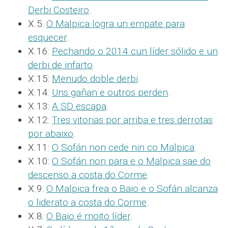
Derbi Costeiro
.
X.5:
O Malpica logra un empate para
esquecer
.
X.16:
Pechando o 2014 cun líder sólido e un
derbi de infarto
.
X.15:
Menudo doble derbi
.
X.14:
Uns gañan e outros perden
.
X.13:
A SD escapa
.
X.12:
Tres vitorias por arriba e tres derrotas
por abaixo
.
X.11:
O Sofán non cede nin co Malpica
.
X.10:
O Sofán non para e o Malpica sae do
descenso a costa do Corme
.
X.9:
O Malpica frea o Baio e o Sofán alcanza
o liderato a costa do Corme
.
X.8:
O Baio é moito líder
.