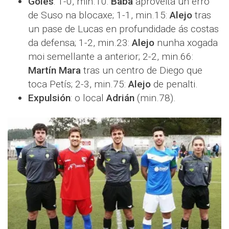
Goles
: 1-0, min.10:
Baba
aproveita un erro
de Suso na blocaxe; 1-1, min.15:
Alejo
tras
un pase de Lucas en profundidade ás costas
da defensa; 1-2, min.23:
Alejo
nunha xogada
moi semellante a anterior; 2-2, min.66:
Martín Mara
tras un centro de Diego que
toca Petís; 2-3, min.75:
Alejo
de penalti.
Expulsión
: o local
Adrián
(min.78).