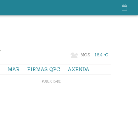
MOS
16.4 °C
S
MAR
FIRMAS QPC
AXENDA