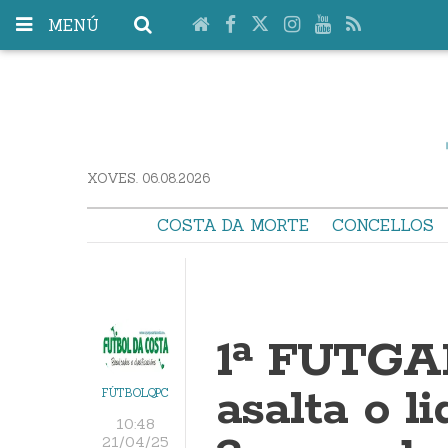
MENÚ
XOVES. 06.08.2026
COSTA DA MORTE
CONCELLOS
1ª FUTGA
asalta o li
FÚTBOLQPC
10:48
21/04/25