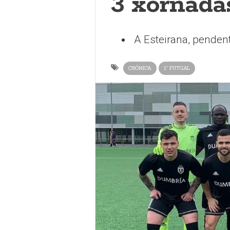
3 xornada
A Esteirana, pendent
CRÓNICA
1ª FUTGAL