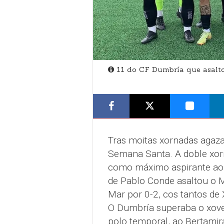
11 do CF Dumbría que asalto
Tras moitas xornadas agaza
Semana Santa. A doble xorn
como máximo aspirante ao t
de Pablo Conde asaltou o M
Mar por 0-2, cos tantos de 
O Dumbría superaba o xoves
polo temporal, ao Bertamir