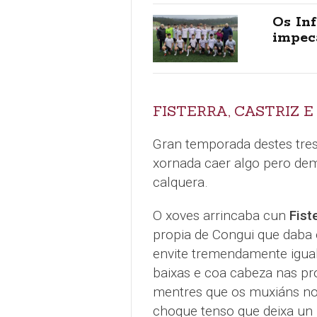
Os Inf
impec
FISTERRA, CASTRIZ 
Gran temporada destes tres
xornada caer algo pero de
calquera.
O xoves arrincaba cun
Fist
propia de Congui que daba o
envite tremendamente igual
baixas e coa cabeza nas pr
mentres que os muxiáns no
choque tenso que deixa un 