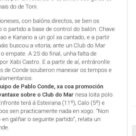
ais do de Toni.
oneses, con balóns directos, se ben os
o partido a base de control do balón. Chave
ao e Kanario a un gol xa cantado, e a partir
áis buscou a vitoria, ante un Club do Mar
 o empate. A 25 do final, unha falta de
or Xabi Castro. E a partir de aí, entráronlle
o os de Conde souberon manexar os tempos e
ulamentarios.
quipo de Pablo Conde, xa coa promoción
vantaxe sobre o Club do Mar
nesa loita polo
nfronte terá á Esteirana (11º), Calo (5º) e
uipos sen practicamente nada en xogo. “Non
n galñar o seguinte partido”, relata un
nde.