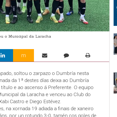
u o Municipal da Laracha
m
pado, soltou o zarpazo o Dumbría nesta
ada da 1ª destes días deixa ao Dumbría
ítulo e ao ascenso á Preferente. O equipo
unicipal da Laracha e venceu ao Club do
Xabi Castro e Diego Estévez.
, na xornada 19 adiada a finais de xaneiro
áns, por un rotundo 3-0, tamén cos goles de