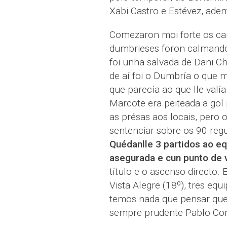
Xabi Castro e Estévez, adem
Comezaron moi forte os cai
dumbrieses foron calmando 
foi unha salvada de Dani Ch
de aí foi o Dumbría o que m
que parecía ao que lle valía
Marcote era peiteada a gol p
as présas aos locais, per
sentenciar sobre os 90 reg
Quédanlle 3 partidos ao e
asegurada e cun punto de 
título e o ascenso directo. E
Vista Alegre (18º), tres eq
temos nada que pensar que e
sempre prudente Pablo Co