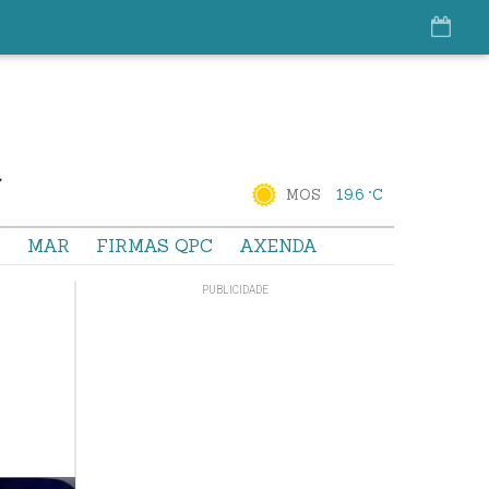
MOS
19.6 °C
S
MAR
FIRMAS QPC
AXENDA