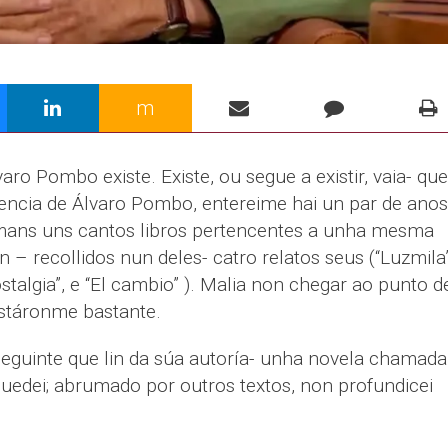
m
ro Pombo existe. Existe, ou segue a existir, vaia- que
tencia de Álvaro Pombo, entereime hai un par de anos
ans uns cantos libros pertencentes a unha mesma
 – recollidos nun deles- catro relatos seus (“Luzmila”
stalgia”, e “El cambio” ). Malia non chegar ao punto d
gustáronme bastante.
guinte que lin da súa autoría- unha novela chamada
 quedei; abrumado por outros textos, non profundicei