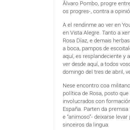
Álvaro Pombo, progre entre 
os progres-, contra a opin
A el rendinme ao ver en Yo
en Vista Alegre. Tanto a xe
Rosa Díaz, e demais herba
a boca, pampos de escoitalo
aquí, es resplandeciente y 
ver desde aquí, a todos vo
domingo del tres de abril, v
Nese encontro coa militanc
política de Rosa, posto que
involucrados con formación
España. Parten da premisa f
e “animoso”- deixarse leva
sinceiros da lingua.