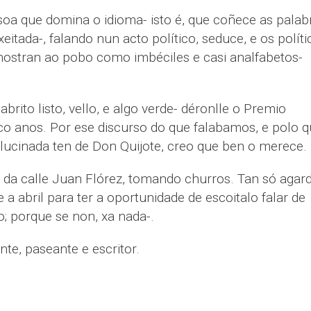
soa que domina o idioma- isto é, que coñece as palab
xeitada-, falando nun acto político, seduce, e os políti
mostran ao pobo como imbéciles e casi analfabetos-
rito listo, vello, e algo verde- déronlle o Premio
nco anos. Por ese discurso do que falabamos, e polo 
lucinada ten de Don Quijote, creo que ben o merece.
 da calle Juan Flórez, tomando churros. Tan só agar
a abril para ter a oportunidade de escoitalo falar de
o; porque se non, xa nada-.
te, paseante e escritor.