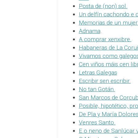
Posta de (non) sol.
Un delfín cachondo e d
Memorias de un mujer
Adnama
.
A comprar xenxibre.
Habaneras de La Coru
Vivamos como galegos
Cen viños máis cen lib
Letras Galegas
Escribir sen escribir.
No tan Gotán.
San Marcos de Corcub
Posible, hipotético, 
De Pla y María Dolore
Venres Santo.
E o neno de Sanlúcar v