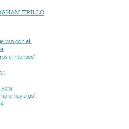
RAHAM TRILLO
e van con el.
ar
ros e intensos”
or!
e verá
empre hay algo”.
24