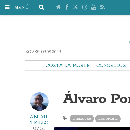
MENÚ
XOVES. 06.08.2026
COSTA DA MORTE
CONCELLOS
Álvaro Po
ABRAHAM
LITERATURA
COSTUMISMO
TRILLO
07:51