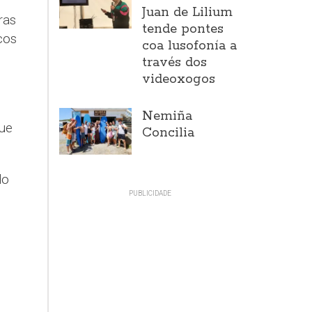
Juan de Lilium
ras
tende pontes
cos
coa lusofonía a
través dos
videoxogos
Nemiña
que
Concilia
do