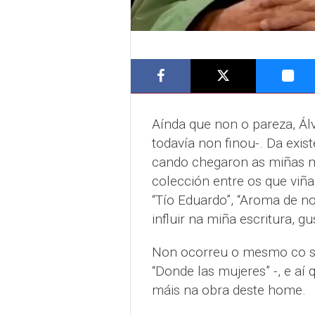
Aínda que non o pareza, Álva
todavía non finou-. Da exis
cando chegaron as miñas m
colección entre os que viñan
“Tío Eduardo”, “Aroma de no
influir na miña escritura, 
Non ocorreu o mesmo co se
“Donde las mujeres” -, e aí
máis na obra deste home.