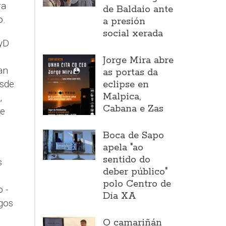
ra
de Baldaio ante
o.
a presión
social xerada
PyD
Jorge Mira abre
an
as portas da
esde
eclipse en
Malpica,
,
Cabana e Zas
te
Boca de Sapo
apela "ao
sentido do
s
deber público"
polo Centro de
 -
Día XA
gos
O camariñán