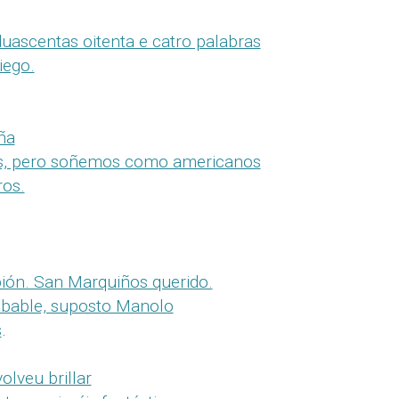
uascentas oitenta e catro palabras
iego.
ña
, pero soñemos como americanos
ros.
ión. San Marquiños querido.
probable, suposto Manolo
s
.
olveu brillar