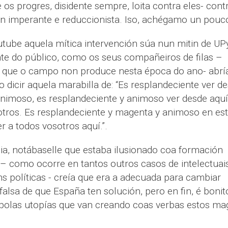
os progres, disidente sempre, loita contra eles- cont
ión imperante e reduccionista. Iso, achégamo un pouc
utube aquela mítica intervención súa nun mitin de U
nte do público, como os seus compañeiros de filas –
s que o campo non produce nesta época do ano- abrí
 dicir aquela marabilla de: “Es resplandeciente ver d
animoso, es resplandeciente y animoso ver desde aquí
sotros. Es resplandeciente y magenta y animoso en es
er a todos vosotros aquí.”.
ia, notábaselle que estaba ilusionado coa formación
 – como ocorre en tantos outros casos de intelectuai
s políticas - creía que era a adecuada para cambiar
alsa de que España ten solución, pero en fin, é bonito
r polas utopías que van creando coas verbas estos ma