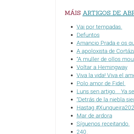
MÁIS
ARTIGOS DE AB
Vai por tempadas.
Defuntos
Amancio Prada e os qu
A apoloxista de Cortáz
“A muller de ollos mou
Voltar a Hemingway
Viva la vida! Viva el am
Polo amor de Fidel.
Luns sen artigo... Ya s
“Detrás de la niebla si
Hastag #Xunqueira20
Mar de ardora
Síguenos receitando.
240
.