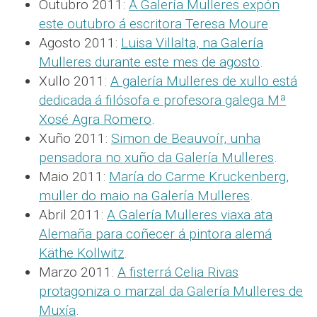
Outubro 2011:
A Galería Mulleres expón
este outubro á escritora Teresa Moure
.
Agosto 2011:
Luisa Villalta, na Galería
Mulleres durante este mes de agosto
.
Xullo 2011:
A galería Mulleres de xullo está
dedicada á filósofa e profesora galega Mª
Xosé Agra Romero
.
Xuño 2011:
Simon de Beauvoír, unha
pensadora no xuño da Galería Mulleres
.
Maio 2011:
María do Carme Kruckenberg,
muller do maio na Galería Mulleres
.
Abril 2011:
A Galería Mulleres viaxa ata
Alemaña para coñecer á pintora alemá
Käthe Kollwitz
.
Marzo 2011:
A fisterrá Celia Rivas
protagoniza o marzal da Galería Mulleres de
Muxía
.