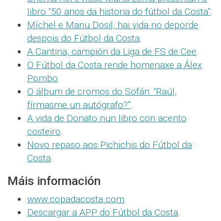
libro “50 anos da historia do fútbol da Costa”
.
Míchel e Manu Dosil, hai vida no deporde
despois do Fútbol da Costa
.
A Cantina, campión da Liga de FS de Cee
.
O Fútbol da Costa rende homenaxe a Álex
Pombo
.
O álbum de cromos do Sofán: “Raúl,
fírmasme un autógrafo?”
.
A vida de Donato nun libro con acento
costeiro
.
Novo repaso aos Pichichis do Fútbol da
Costa
.
Máis información
www.copadacosta.com
.
Descargar a APP do Fútbol da Costa
.