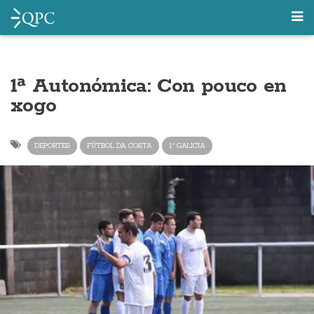
1ª Autonómica: Con pouco en
xogo
DEPORTES
FÚTBOL DA COSTA
1ª GALICIA