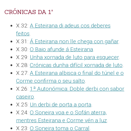
CRÓNICAS DA 1ª
X.32:
A Esteirana di adeus cos deberes
feitos
.
X.31:
Á Esteirana non lle chega con gañar
.
X.30:
O Baio afunde á Esteirana
.
X.29:
Unha xornada de luto para esquecer
.
X.28:
Crónicas dunha difícil xornada de luto
.
X.27:
A Esteirana albisca o final do túnel e o
Corme confirma o seu salto
.
X.26:
1ª Autonómica: Doble derbi con sabor
caseiro
.
X.25:
Un derbi de porta a porta
.
X.24:
O Soneira voa e o Sofán aterra,
mentres Esteirana e Corme vén a luz
.
X.23:
O Soneira toma o Carral
.