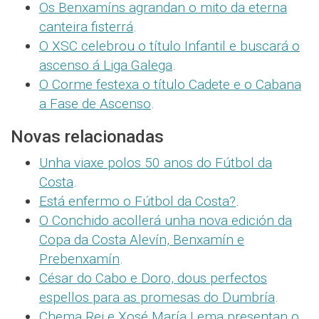
Os Benxamíns agrandan o mito da eterna
canteira fisterrá
.
O XSC celebrou o título Infantil e buscará o
ascenso á Liga Galega
.
O Corme festexa o título Cadete e o Cabana
a Fase de Ascenso
.
Novas relacionadas
Unha viaxe polos 50 anos do Fútbol da
Costa
.
Está enfermo o Fútbol da Costa?
.
O Conchido acollerá unha nova edición da
Copa da Costa Alevín, Benxamín e
Prebenxamín
.
César do Cabo e Doro, dous perfectos
espellos para as promesas do Dumbría
.
Chema Rei e Xosé María Lema presentan o