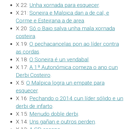
X.22:
Unha xornada para esquecer
.
X.21:
Soneira e Malpica dan a de cal, e
Corme e Esteirana a de area
.
X.20:
Só o Baio salva unha mala xornada
costeira
.
X.19:
O pechacancelas pon ao líder contra
as cordas
.
X.18:
O Soneira é un vendabal
.
X.17:
A 1ª Autonómica comeza o ano cun
Derbi Costeiro
.
X.5:
O Malpica logra un empate para
esquecer
.
X.16:
Pechando o 2014 cun líder sólido e un
derbi de infarto
.
X.15:
Menudo doble derbi
.
X.14:
Uns gañan e outros perden
.