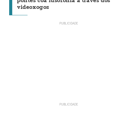
pontes coa lusofonía a través dos
videoxogos