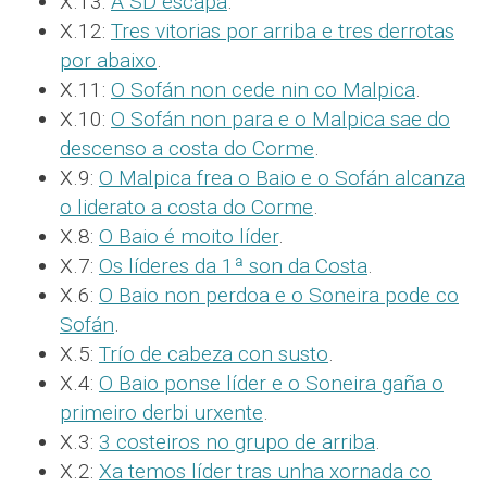
X.13:
A SD escapa
.
X.12:
Tres vitorias por arriba e tres derrotas
por abaixo
.
X.11:
O Sofán non cede nin co Malpica
.
X.10:
O Sofán non para e o Malpica sae do
descenso a costa do Corme
.
X.9:
O Malpica frea o Baio e o Sofán alcanza
o liderato a costa do Corme
.
X.8:
O Baio é moito líder
.
X.7:
Os líderes da 1ª son da Costa
.
X.6:
O Baio non perdoa e o Soneira pode co
Sofán
.
X.5:
Trío de cabeza con susto
.
X.4:
O Baio ponse líder e o Soneira gaña o
primeiro derbi urxente
.
X.3:
3 costeiros no grupo de arriba
.
X.2:
Xa temos líder tras unha xornada co