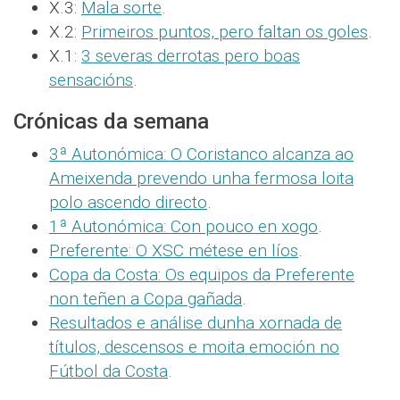
X.3:
Mala sorte
.
X.2:
Primeiros puntos, pero faltan os goles
.
X.1:
3 severas derrotas pero boas
sensacións
.
Crónicas da semana
3ª Autonómica: O Coristanco alcanza ao
Ameixenda prevendo unha fermosa loita
polo ascendo directo
.
1ª Autonómica: Con pouco en xogo
.
Preferente: O XSC métese en líos
.
Copa da Costa: Os equipos da Preferente
non teñen a Copa gañada
.
Resultados e análise dunha xornada de
títulos, descensos e moita emoción no
Fútbol da Costa
.