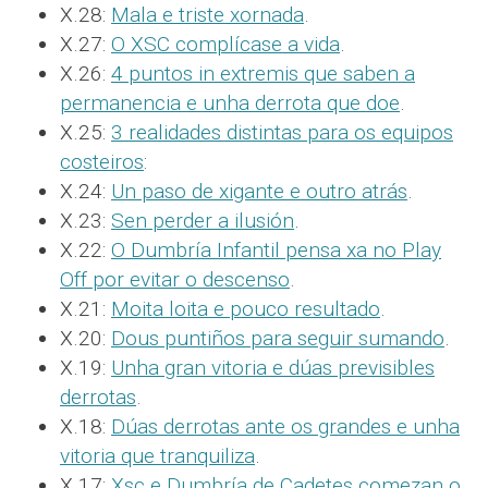
X.28:
Mala e triste xornada
.
X.27:
O XSC complícase a vida
.
X.26:
4 puntos in extremis que saben a
permanencia e unha derrota que doe
.
X.25:
3 realidades distintas para os equipos
costeiros
:
X.24:
Un paso de xigante e outro atrás
.
X.23:
Sen perder a ilusión
.
X.22:
O Dumbría Infantil pensa xa no Play
Off por evitar o descenso
.
X.21:
Moita loita e pouco resultado
.
X.20:
Dous puntiños para seguir sumando
.
X.19:
Unha gran vitoria e dúas previsibles
derrotas
.
X.18:
Dúas derrotas ante os grandes e unha
vitoria que tranquiliza
.
X.17:
Xsc e Dumbría de Cadetes comezan o