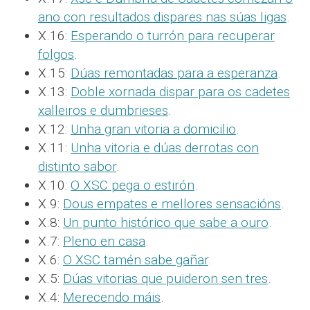
ano con resultados dispares nas súas ligas
.
X.16:
Esperando o turrón para recuperar
folgos
.
X.15:
Dúas remontadas para a esperanza
.
X.13:
Doble xornada dispar para os cadetes
xalleiros e dumbrieses
.
X.12:
Unha gran vitoria a domicilio
.
X.11:
Unha vitoria e dúas derrotas con
distinto sabor
.
X.10:
O XSC pega o estirón
.
X.9:
Dous empates e mellores sensacións
.
X.8:
Un punto histórico que sabe a ouro
.
X.7:
Pleno en casa
.
X.6:
O XSC tamén sabe gañar
.
X.5:
Dúas vitorias que puideron sen tres
.
X.4:
Merecendo máis
.