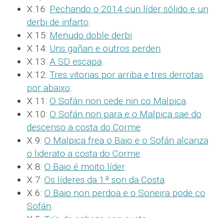
X.16:
Pechando o 2014 cun líder sólido e un
derbi de infarto
.
X.15:
Menudo doble derbi
.
X.14:
Uns gañan e outros perden
.
X.13:
A SD escapa
.
X.12:
Tres vitorias por arriba e tres derrotas
por abaixo
.
X.11:
O Sofán non cede nin co Malpica
.
X.10:
O Sofán non para e o Malpica sae do
descenso a costa do Corme
.
X.9:
O Malpica frea o Baio e o Sofán alcanza
o liderato a costa do Corme
.
X.8:
O Baio é moito líder
.
X.7:
Os líderes da 1ª son da Costa
.
X.6:
O Baio non perdoa e o Soneira pode co
Sofán
.