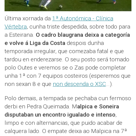
Última xornada da
1ª Autonómica - Clínica
Vértebra
, cunha triste despedida, sobre todo para
a Esteirana.
O cadro blaugrana deixa a categoría
e volve á Liga da Costa
despois dunha
temporada irregular, que comezaba fatal e que
tardou en enderezarse. O seu posto será tomado
polo Outes e veremos se o Zas pode completar
unha 1ª con 7 equipos costeiros (esperemos que
non sexan 8 e que
non descenda o XSC
…).
Polo demais, a tempada se pechaba cun fermoso
derbi en Pedra Queimada. M
alpica e Soneira
disputaban un encontro igualado e intenso
,
limpo e con alternancias, que puido acabar de
calquera lado. O empate deixa ao Malpica na 7ª