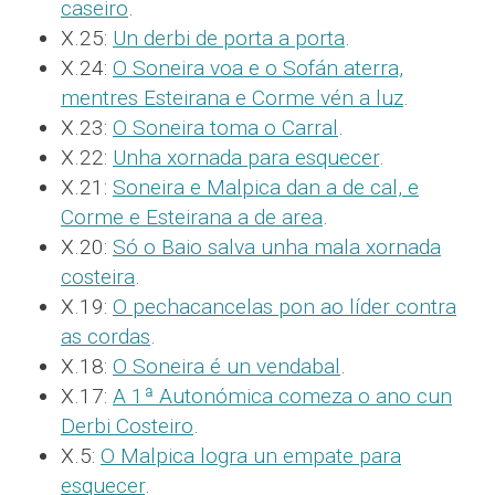
caseiro
.
X.25:
Un derbi de porta a porta
.
X.24:
O Soneira voa e o Sofán aterra,
mentres Esteirana e Corme vén a luz
.
X.23:
O Soneira toma o Carral
.
X.22:
Unha xornada para esquecer
.
X.21:
Soneira e Malpica dan a de cal, e
Corme e Esteirana a de area
.
X.20:
Só o Baio salva unha mala xornada
costeira
.
X.19:
O pechacancelas pon ao líder contra
as cordas
.
X.18:
O Soneira é un vendabal
.
X.17:
A 1ª Autonómica comeza o ano cun
Derbi Costeiro
.
X.5:
O Malpica logra un empate para
esquecer
.