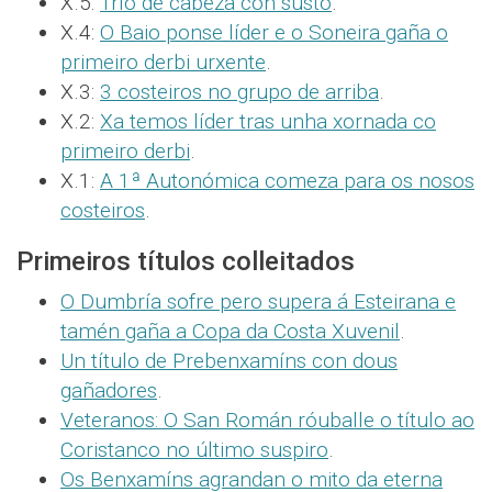
X.5:
Trío de cabeza con susto
.
X.4:
O Baio ponse líder e o Soneira gaña o
primeiro derbi urxente
.
X.3:
3 costeiros no grupo de arriba
.
X.2:
Xa temos líder tras unha xornada co
primeiro derbi
.
X.1:
A 1ª Autonómica comeza para os nosos
costeiros
.
Primeiros títulos colleitados
O Dumbría sofre pero supera á Esteirana e
tamén gaña a Copa da Costa Xuvenil
.
Un título de Prebenxamíns con dous
gañadores
.
Veteranos: O San Román róuballe o título ao
Coristanco no último suspiro
.
Os Benxamíns agrandan o mito da eterna