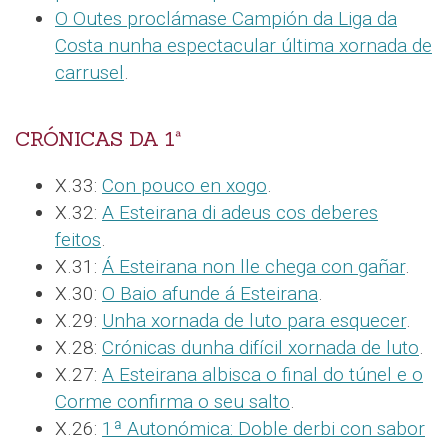
O Outes proclámase Campión da Liga da
Costa nunha espectacular última xornada de
carrusel
.
CRÓNICAS DA 1ª
X.33:
Con pouco en xogo
.
X.32:
A Esteirana di adeus cos deberes
feitos
.
X.31:
Á Esteirana non lle chega con gañar
.
X.30:
O Baio afunde á Esteirana
.
X.29:
Unha xornada de luto para esquecer
.
X.28:
Crónicas dunha difícil xornada de luto
.
X.27:
A Esteirana albisca o final do túnel e o
Corme confirma o seu salto
.
X.26:
1ª Autonómica: Doble derbi con sabor