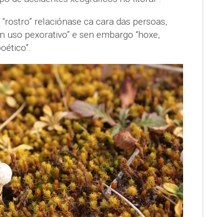
“rostro” relaciónase ca cara das persoas,
un uso pexorativo” e sen embargo “hoxe,
oético”.