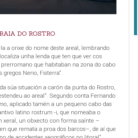
RAIA DO ROSTRO
lla a orixe do nome deste areal, lembrando
 localiza unha lenda que ten que ver cos
o prerromano que habitaban na zona do cabo
gregos Nerio, Fisterra”.
da súa situación a carón da punta do Rostro,
estendeu ao areal”. Segundo conta Fernando
imo, aplicado tamén a un pequeno cabo das
ntivo latino rostrum -i, que nomeaba o
n xeral, un obxecto con forma saínte –
n que remata a proa dos barcos–, de aí que
ipo de accidentes xeográficos no litoral”.