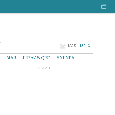
MOS
13.5 °C
S
MAR
FIRMAS QPC
AXENDA