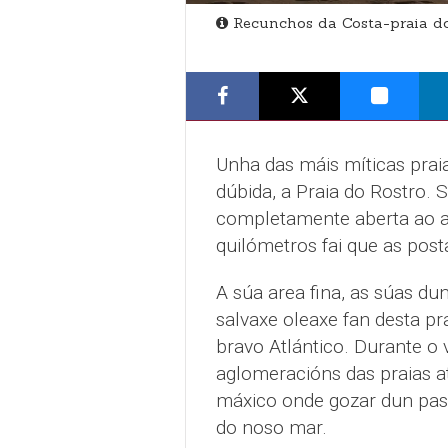
Recunchos da Costa-praia do
Unha das máis míticas praia
dúbida, a Praia do Rostro. S
completamente aberta ao atl
quilómetros fai que as post
A súa area fina, as súas dun
salvaxe oleaxe fan desta pr
bravo Atlántico. Durante o 
aglomeracións das praias at
máxico onde gozar dun pase
do noso mar.