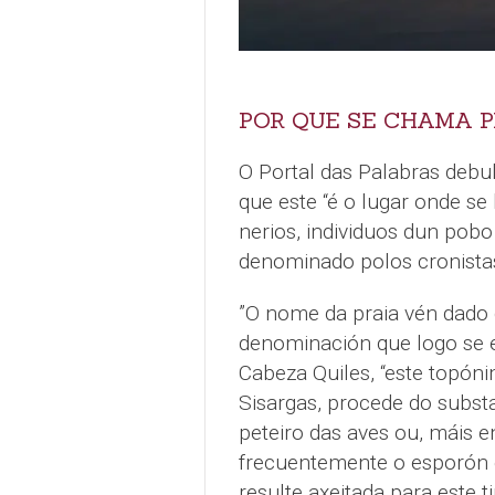
POR QUE SE CHAMA P
O Portal das Palabras debu
que este “é o lugar onde se
nerios, individuos dun pob
denominado polos cronistas 
”O nome da praia vén dado 
denominación que logo se 
Cabeza Quiles, “este topón
Sisargas, procede do substa
peteiro das aves ou, máis e
frecuentemente o esporón e
resulte axeitada para este t