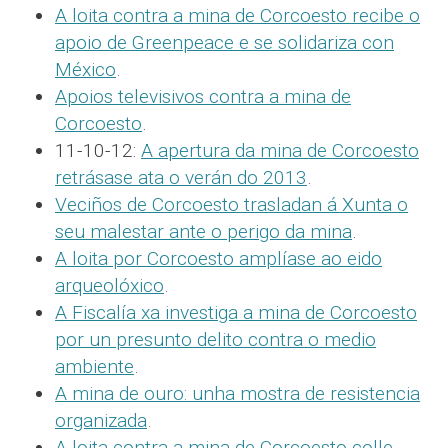
A loita contra a mina de Corcoesto recibe o
apoio de Greenpeace e se solidariza con
México
.
Apoios televisivos contra a mina de
Corcoesto
.
11-10-12:
A apertura da mina de Corcoesto
retrásase ata o verán do 2013
.
Veciños de Corcoesto trasladan á Xunta o
seu malestar ante o perigo da mina
.
A loita por Corcoesto amplíase ao eido
arqueolóxico
.
A Fiscalía xa investiga a mina de Corcoesto
por un presunto delito contra o medio
ambiente
.
A mina de ouro: unha mostra de resistencia
organizada
.
A loita contra a mina de Corcoesto colle