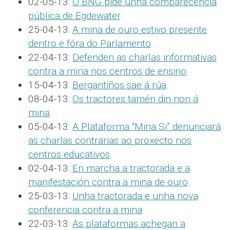
02-05-13:
O BNG pide unha comparecencia
pública de Egdewater
.
25-04-13:
A mina de ouro estivo presente
dentro e fóra do Parlamento
.
22-04-13:
Defenden as charlas informativas
contra a mina nos centros de ensino
.
15-04-13:
Bergantiños sae á rúa
.
08-04-13:
Os tractores tamén din non á
mina
.
05-04-13:
A Plataforma “Mina Si” denunciará
as charlas contrarias ao proxecto nos
centros educativos
.
02-04-13:
En marcha a tractorada e a
manifestación contra a mina de ouro
.
25-03-13:
Unha tractorada e unha nova
conferencia contra a mina
.
22-03-13:
As plataformas achegan a