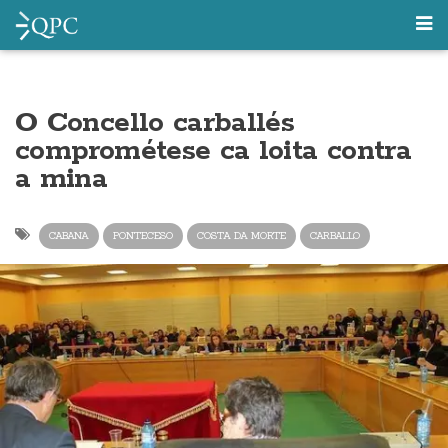
O Concello carballés
comprométese ca loita contra
a mina
CABANA
PONTECESO
COSTA DA MORTE
CARBALLO