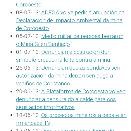
Corcoesto
.
08-07-13:
ADEGA volve pedir a anulación da
Declaración de Impacto Ambiental da mina
de Corcoesto
.
05-07-13:
Medio millar de persoas berraron
o Mina Si en Santiago
.
01-07-13:
Denuncian a destrución dun
símbolo creado na loita contra a mina
.
25-06-13:
Denuncian que as sondaxes sen
autorización da mina deixan sen auga a
veciños de Coristanco
.
20-06-13:
A Plataforma de Corcoesto volven
denunciar a censura do alcalde para cos
seus actos informativos
.
18-06-13:
Os proxectos mineiros a debate en
Irmandade TV
.
17-06-13:
Denuncian sondeos ilegais da